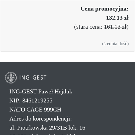
Cena promo
cyjna:
132.13 zł
(
stara cena:
161.13 zł
)
(średnia ilość)
ING-GEST Paweł Hejduk
NIP: 8461219255
NATO CAGE 999CH
Adres do korespondencji:
ul. Piotrkowska 29/31B lok. 16