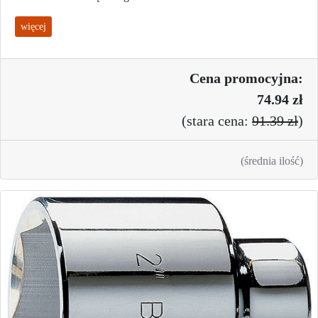
więcej
Cena promo
cyjna:
74.94 zł
(
stara cena:
91.39 zł
)
(średnia ilość)