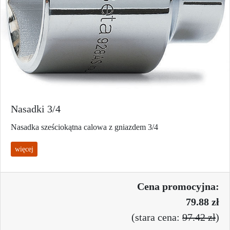
Nasadki 3/4
Nasadka sześciokątna calowa z gniazdem 3/4
więcej
Cena promo
cyjna:
79.88 zł
(
stara cena:
97.42 zł
)