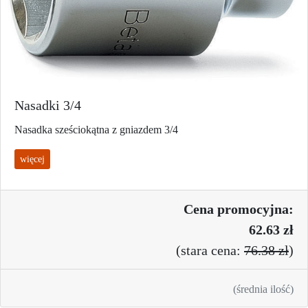
Nasadki 3/4
Nasadka sześciokątna z gniazdem 3/4
więcej
Cena promo
cyjna:
62.63 zł
(
stara cena:
76.38 zł
)
(średnia ilość)