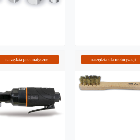
narzędzia pneumatyczne
narzędzia dla motoryzacji