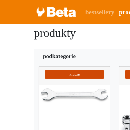
bestsellery
pro
produkty
podkategorie
klucze