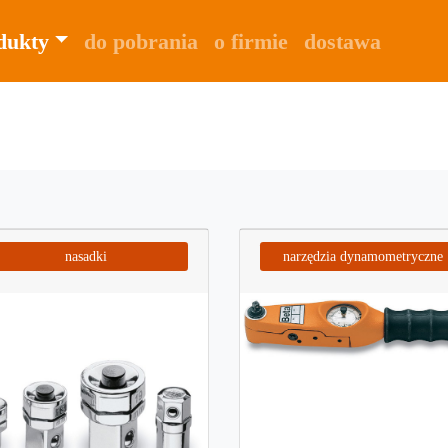
dukty
do pobrania
o firmie
dostawa
nasadki
narzędzia dynamometryczne