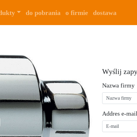
dukty
do pobrania
o firmie
dostawa
Wyślij zapy
Nazwa firmy
Addres e-mai