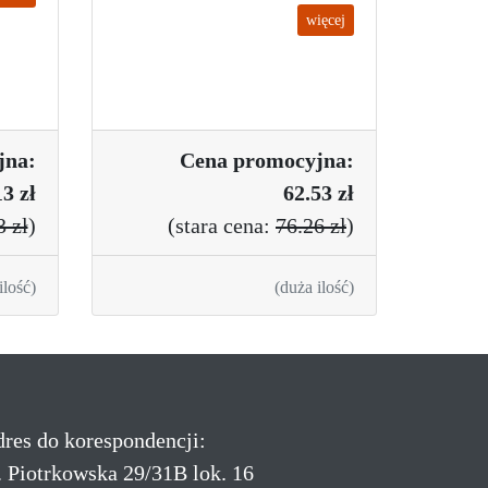
więcej
jna:
Cena promo
cyjna:
3 zł
62.53 zł
3 zł
)
(
stara cena:
76.26 zł
)
ilość)
(duża ilość)
res do korespondencji:
. Piotrkowska 29/31B lok. 16