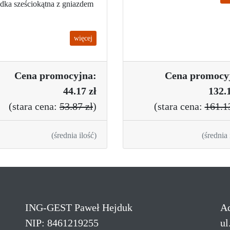
dka sześciokątna z gniazdem
więcej
Cena promo
cyjna:
Cena promo
cy
44.17 zł
132.1
(
stara cena:
53.87 zł
)
(
stara cena:
161.1
(średnia ilość)
(średnia 
ING-GEST Paweł Hejduk
Ad
NIP: 8461219255
ul