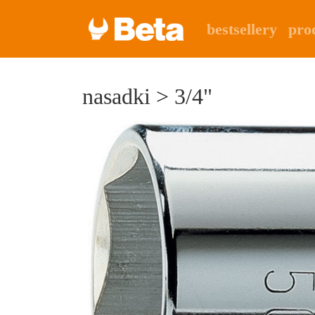
bestsellery
pro
nasadki
>
3/4"