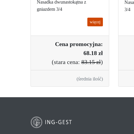
Nasadka dwunastokątna z
Nasa
gniazdem 3/4
3/4
więcej
Cena promo
cyjna:
68.18 zł
(
stara cena:
83.15 zł
)
(średnia ilość)