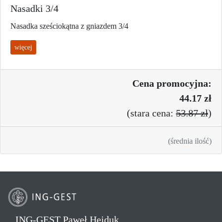
Nasadki 3/4
Nasadka sześciokątna z gniazdem 3/4
więcej
Cena promo
cyjna:
44.17 zł
(
stara cena:
53.87 zł
)
(średnia ilość)
ING-GEST Paweł Hejduk