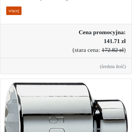
więcej
Cena promo
cyjna:
141.71 zł
(
stara cena:
172.82 zł
)
(średnia ilość)