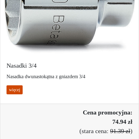
Nasadki 3/4
Nasadka dwunastokątna z gniazdem 3/4
więcej
Cena promo
cyjna:
74.94 zł
(
stara cena:
91.39 zł
)