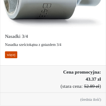
Nasadki 3/4
Nasadka sześciokątna z gniazdem 3/4
więcej
Cena promo
cyjna:
43.37 zł
(
stara cena:
52.89 zł
)
(średnia ilość)