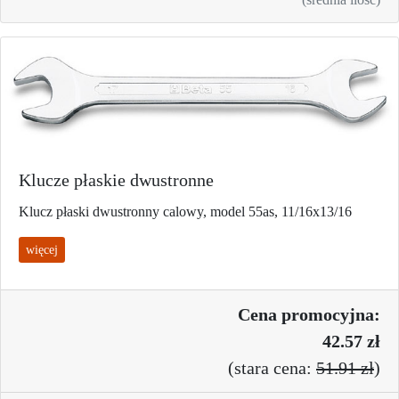
Klucze płaskie dwustronne
Klucz płaski dwustronny calowy, model 55as, 11/16x13/16
więcej
Cena promo
cyjna:
42.57 zł
(
stara cena:
51.91 zł
)