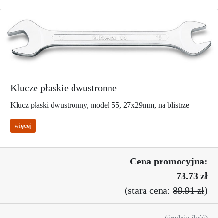
Klucze płaskie dwustronne
Klucz płaski dwustronny, model 55, 27x29mm, na blistrze
więcej
Cena promo
cyjna:
73.73 zł
(
stara cena:
89.91 zł
)
(średnia ilość)