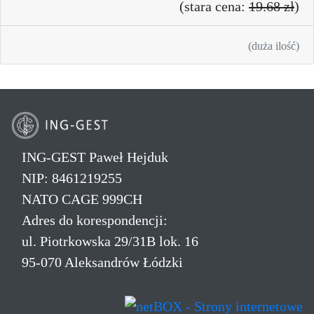
(
stara cena:
19.68 zł
)
(duża ilość)
ING-GEST Paweł Hejduk
NIP: 8461219255
NATO CAGE 999CH
Adres do korespondencji:
ul. Piotrkowska 29/31B lok. 16
95-070 Aleksandrów Łódzki