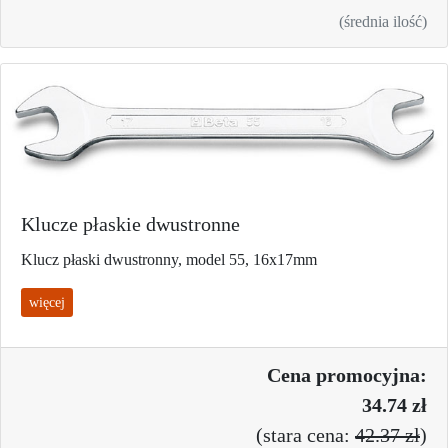
(średnia ilość)
Klucze płaskie dwustronne
Klucz płaski dwustronny, model 55, 16x17mm
więcej
Cena promo
cyjna:
34.74 zł
(
stara cena:
42.37 zł
)