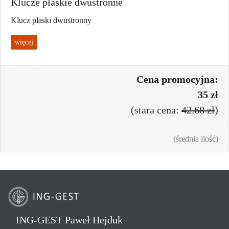
Klucze płaskie dwustronne
Klucz płaski dwustronny
więcej
Cena promo
cyjna:
35 zł
(
stara cena:
42.68 zł
)
(średnia ilość)
ING-GEST Paweł Hejduk