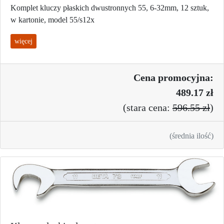
Komplet kluczy płaskich dwustronnych 55, 6-32mm, 12 sztuk,
w kartonie, model 55/s12x
więcej
Cena promo
cyjna:
489.17 zł
(
stara cena:
596.55 zł
)
(średnia ilość)