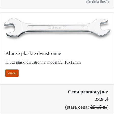
(średnia ilość)
Klucze płaskie dwustronne
Klucz płaski dwustronny, model 55, 10x12mm
więcej
Cena promo
cyjna:
23.9 zł
(
stara cena:
29.15 zł
)