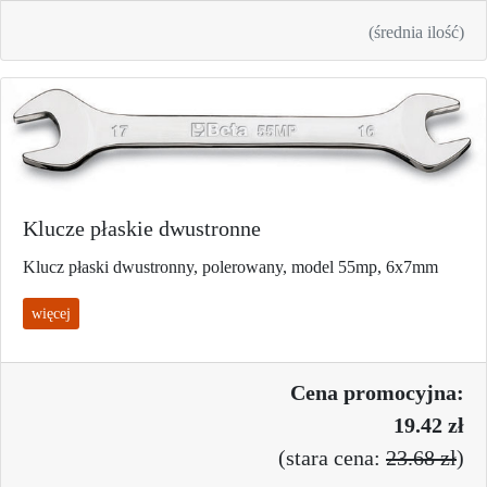
(średnia ilość)
Klucze płaskie dwustronne
Klucz płaski dwustronny, polerowany, model 55mp, 6x7mm
więcej
Cena promo
cyjna:
19.42 zł
(
stara cena:
23.68 zł
)