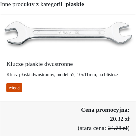
Inne produkty z kategorii
płaskie
Klucze płaskie dwustronne
Klucz płaski dwustronny, model 55, 10x11mm, na blistrze
więcej
Cena promo
cyjna:
20.32 zł
(
stara cena:
24.78 zł
)