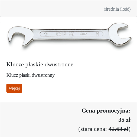
(średnia ilość)
Klucze płaskie dwustronne
Klucz płaski dwustronny
więcej
Cena promo
cyjna:
35 zł
(
stara cena:
42.68 zł
)