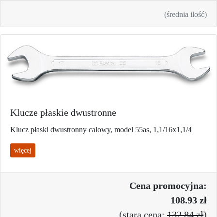
(średnia ilość)
Klucze płaskie dwustronne
Klucz płaski dwustronny calowy, model 55as, 1,1/16x1,1/4
więcej
Cena promo
cyjna:
108.93 zł
(
stara cena:
132.84 zł
)