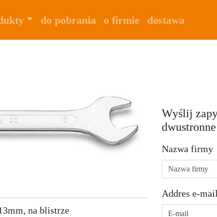
dukty
do pobrania
o firmie
dostawa
Wyślij zapy
dwustronne
Nazwa firmy
Addres e-mai
13mm, na blistrze