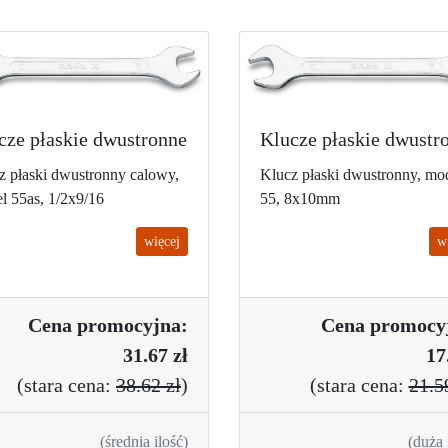
cze płaskie dwustronne
Klucze płaskie dwustr
z płaski dwustronny calowy,
Klucz płaski dwustronny, mo
l 55as, 1/2x9/16
55, 8x10mm
więcej
w
Cena promo
cyjna:
Cena promo
cy
31.67 zł
17
(
stara cena:
38.62 zł
)
(
stara cena:
21.5
(średnia ilość)
(duża 