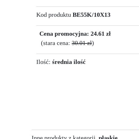
Kod produktu
BE55K/10X13
Cena promocyjna: 24.61 zł
(stara cena:
30.01 zł
)
Ilość:
średnia ilość
Inne produkty z kategorii
płaskie