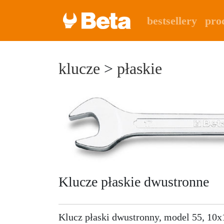
bestsellery
pro
klucze
>
płaskie
Klucze płaskie dwustronne
Klucz płaski dwustronny, model 55, 10x