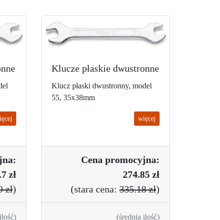
onne
Klucze płaskie dwustronne
del
Klucz płaski dwustronny, model
55, 35x38mm
ięcej
więcej
jna:
Cena promo
cyjna:
.7 zł
274.85 zł
9 zł
)
(
stara cena:
335.18 zł
)
ilość)
(średnia ilość)