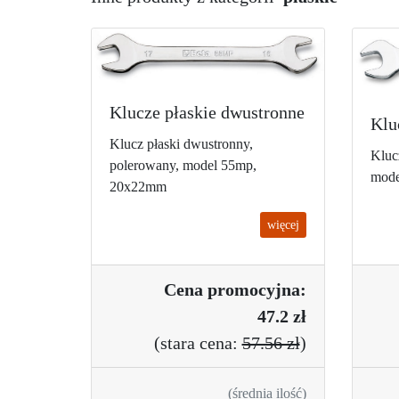
Klucze płaskie dwustronne
Klu
Klucz płaski dwustronny,
Kluc
polerowany, model 55mp,
mode
20x22mm
więcej
Cena promo
cyjna:
47.2 zł
(
stara cena:
57.56 zł
)
(średnia ilość)