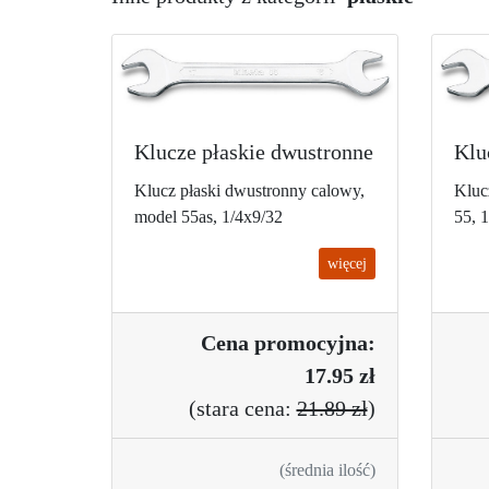
Klucze płaskie dwustronne
Klu
Klucz płaski dwustronny calowy,
Kluc
model 55as, 1/4x9/32
55, 
więcej
Cena promo
cyjna:
17.95 zł
(
stara cena:
21.89 zł
)
(średnia ilość)