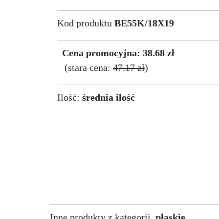
Kod produktu
BE55K/18X19
Cena promocyjna: 38.68 zł
(stara cena:
47.17 zł
)
Ilość:
średnia ilość
Inne produkty z kategorii
płaskie