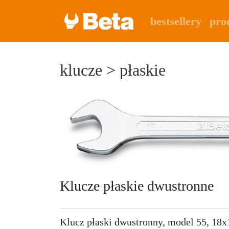
bestsellery
pro
klucze
>
płaskie
Klucze płaskie dwustronne
Klucz płaski dwustronny, model 55, 18x