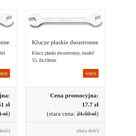
onne
Klucze płaskie dwustronne
del
Klucz płaski dwustronny, model
55, 8x10mm
ięcej
więcej
jna:
Cena promo
cyjna:
1 zł
17.7 zł
1 zł
)
(
stara cena:
21.59 zł
)
ilość)
(duża ilość)