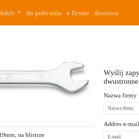
dukty
do pobrania
o firmie
dostawa
Wyślij zapy
dwustronne
Nazwa firmy
Addres e-mai
19mm, na blistrze