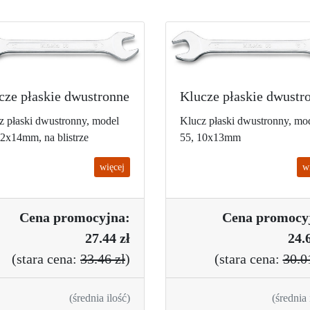
cze płaskie dwustronne
Klucze płaskie dwustr
z płaski dwustronny, model
Klucz płaski dwustronny, mo
12x14mm, na blistrze
55, 10x13mm
więcej
w
Cena promo
cyjna:
Cena promo
cy
27.44 zł
24.6
(
stara cena:
33.46 zł
)
(
stara cena:
30.0
(średnia ilość)
(średnia 