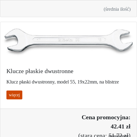
(średnia ilość)
Klucze płaskie dwustronne
Klucz płaski dwustronny, model 55, 19x22mm, na blistrze
więcej
Cena promo
cyjna:
42.41 zł
(
stara cena:
51.72 zł
)