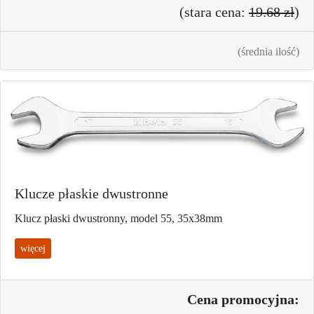
(
stara cena:
19.68 zł
)
(średnia ilość)
Klucze płaskie dwustronne
Klucz płaski dwustronny, model 55, 35x38mm
więcej
Cena promo
cyjna: