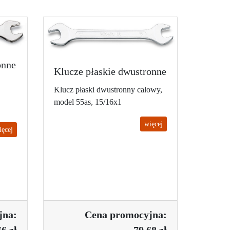
onne
Klucze płaskie dwustronne
Klucz płaski dwustronny calowy,
model 55as, 15/16x1
więcej
ięcej
jna:
Cena promo
cyjna:
6 zł
79.68 zł