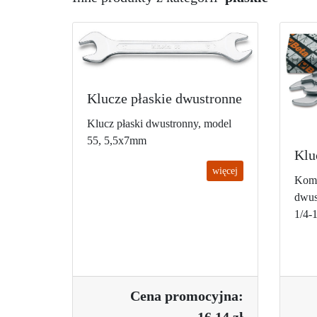
Klucze płaskie dwustronne
Klucz płaski dwustronny, model
55, 5,5x7mm
Klu
więcej
Komp
dwus
1/4-1
Cena promo
cyjna:
16.14 zł