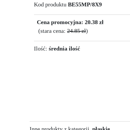
Kod produktu
BE55MP/8X9
Cena promocyjna: 20.38 zł
(stara cena:
24.85 zł
)
Ilość:
średnia ilość
Inne produkty z kategorii
płaskie