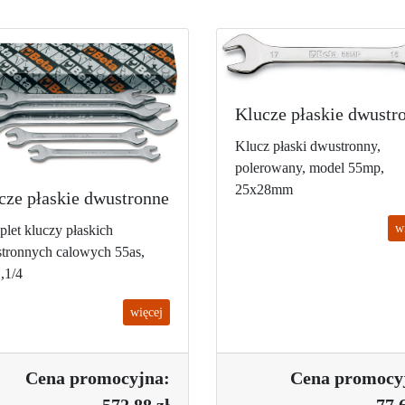
Klucze płaskie dwustr
Klucz płaski dwustronny,
polerowany, model 55mp,
25x28mm
cze płaskie dwustronne
w
let kluczy płaskich
tronnych calowych 55as,
,1/4
więcej
Cena promo
cyjna:
Cena promo
cy
572.88 zł
77.6