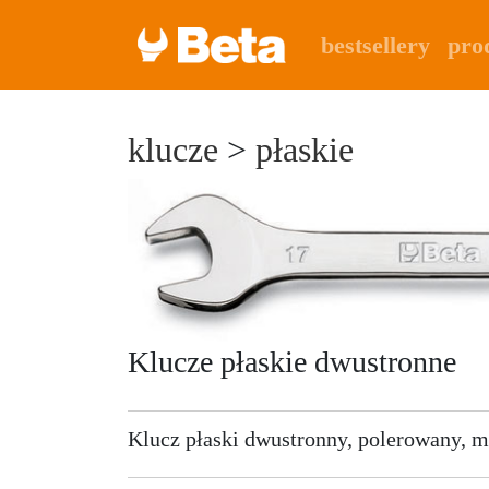
bestsellery
pro
klucze
>
płaskie
Klucze płaskie dwustronne
Klucz płaski dwustronny, polerowany,