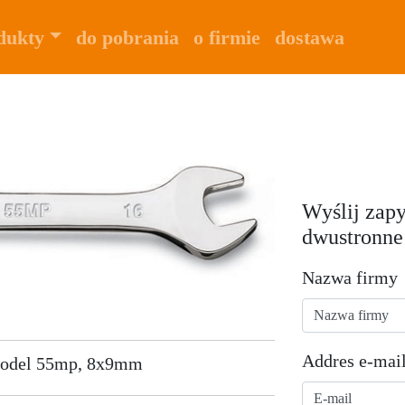
dukty
do pobrania
o firmie
dostawa
Wyślij zapy
dwustronne
Nazwa firmy
Addres e-mai
 model 55mp, 8x9mm