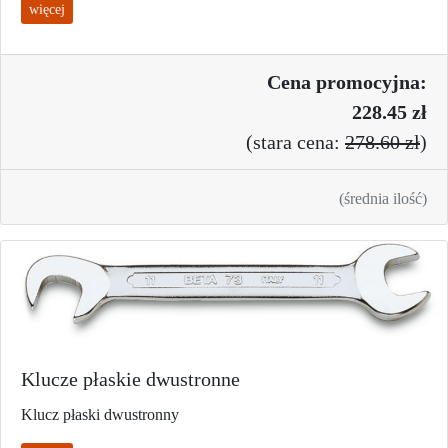
więcej
Cena promo
cyjna:
228.45 zł
(
stara cena:
278.60 zł
)
(średnia ilość)
Klucze płaskie dwustronne
Klucz płaski dwustronny