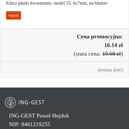
Klucz płaski dwustronny, model 55, 6x7mm, na blistrze
więcej
Cena promo
cyjna:
16.14 zł
(
stara cena:
19.68 zł
)
(średnia ilość)
ING-GEST Paweł Hejduk
NIP: 8461219255