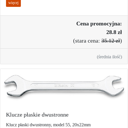
więcej
Cena promo
cyjna:
28.8 zł
(
stara cena:
35.12 zł
)
(średnia ilość)
Klucze płaskie dwustronne
Klucz płaski dwustronny, model 55, 20x22mm