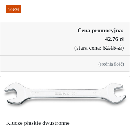
więcej
Cena promo
cyjna:
42.76 zł
(
stara cena:
52.15 zł
)
(średnia ilość)
Klucze płaskie dwustronne