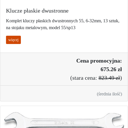
Klucze płaskie dwustronne
Komplet kluczy płaskich dwustronnych 55, 6-32mm, 13 sztuk,
na stojaku metalowym, model 55/sp13
więcej
Cena promo
cyjna:
675.26 zł
(
stara cena:
823.49 zł
)
(średnia ilość)