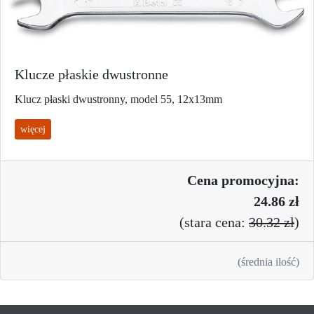
Klucze płaskie dwustronne
Klucz płaski dwustronny, model 55, 12x13mm
więcej
Cena promo
cyjna:
24.86 zł
(
stara cena:
30.32 zł
)
(średnia ilość)