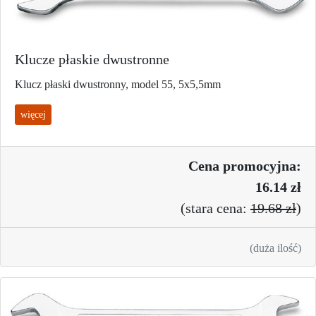
Klucze płaskie dwustronne
Klucz płaski dwustronny, model 55, 5x5,5mm
więcej
Cena promo
cyjna:
16.14 zł
(
stara cena:
19.68 zł
)
(duża ilość)