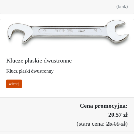
(brak)
Klucze płaskie dwustronne
Klucz płaski dwustronny
więcej
Cena promo
cyjna:
20.57 zł
(
stara cena:
25.09 zł
)