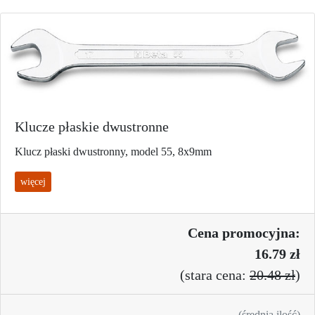
Klucze płaskie dwustronne
Klucz płaski dwustronny, model 55, 8x9mm
więcej
Cena promo
cyjna:
16.79 zł
(
stara cena:
20.48 zł
)
(średnia ilość)