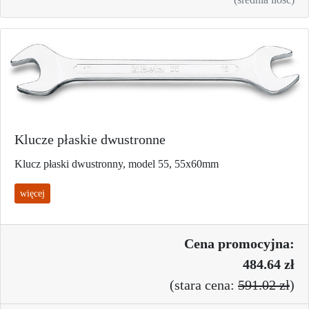
Klucze płaskie dwustronne
Klucz płaski dwustronny, model 55, 55x60mm
więcej
Cena promo
cyjna:
484.64 zł
(
stara cena:
591.02 zł
)