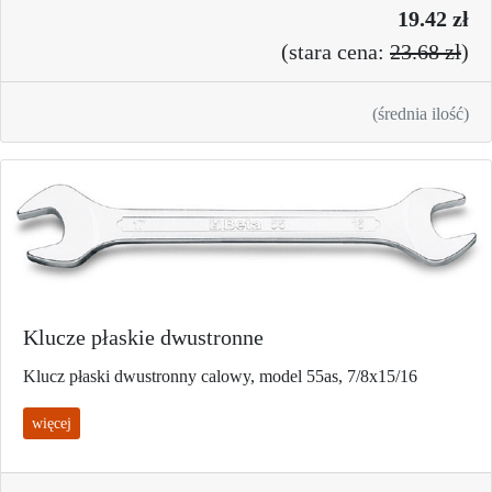
19.42 zł
(
stara cena:
23.68 zł
)
(średnia ilość)
Klucze płaskie dwustronne
Klucz płaski dwustronny calowy, model 55as, 7/8x15/16
więcej