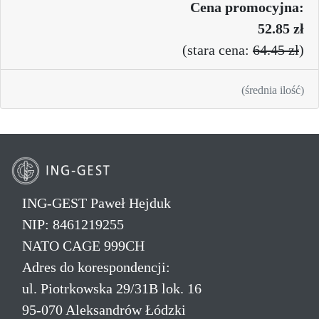
Cena promo
cyjna:
52.85 zł
(
stara cena:
64.45 zł
)
(średnia ilość)
ING-GEST Paweł Hejduk
NIP: 8461219255
NATO CAGE 999CH
Adres do korespondencji:
ul. Piotrkowska 29/31B lok. 16
95-070 Aleksandrów Łódzki