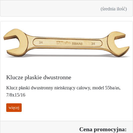
(średnia ilość)
Klucze płaskie dwustronne
Klucz płaski dwustronny nieiskrzący calowy, model 55ba/as,
7/8x15/16
więcej
Cena promo
cyjna: