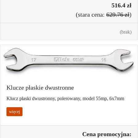
516.4 zł
(
stara cena:
629.76 zł
)
(brak)
Klucze płaskie dwustronne
Klucz płaski dwustronny, polerowany, model 55mp, 6x7mm
więcej
Cena promo
cyjna: